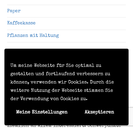
Paper
Kaffeekasse
Pflanzen mit Haltung
ÜBER DEN AUTOR
Um meine Webseite für Sie optimal zu
Jahrgang 1985, als “Ossi”
gestalten und fortlaufend verbessern zu
geboren, im beschaulichen
können, verwenden wir Cookies. Durch die
Premnitz an der Havel
weitere Nutzung der Webseite stimmen Sie
aufgewachsen. Natur- und
der Verwendung von Cookies zu.
Kunstliebhaber. Seit über
10 Jahren
Meine Einstellungen
Akzeptieren
Wahlbremerhavener, Küsten- und Windfan. So
ziemlich an Allem interessiert. Schwerpunkte