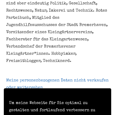
sind aber eindeutig Politik, Gesellschaft,
Rechtswesen, Natur, Imkerei und Technik. Rotes
Parteibuch, Mitglied des
Jugendhilfeausschusses der Stadt Bremerhaven,
Vorsitzender eines Kleingärtnervereins,
Fachberater für das Kleingartenwesen,
Verbandschef der Bremerhavener
Kleingärtner*innen. Hobbyimker,
Freizeitblogger, Techniknerd.
Meine personenbezogenen Daten nicht verkaufen
oder weitergeben
Um meine Webseite für Sie optimal zu
Kontakt
gestalten und fortlaufend verbessern zu