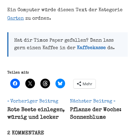
Ein Computer würde diesen Text der Kategorie
Garten
zu ordnen.
Hat dir Timos Paper gefallen? Dann lass
gern einen Kaffee in der
Kaffeekasse
da.
Teilen mit:
Mehr
Beitragsnavigation
Vorheriger Beitrag
Nächster Beitrag
Rote Beete einlegen,
Pflanze der Woche:
Ernährung
würzig und lecker
Sonnenblume
Haut
Kartoffel
2 KOMMENTARE