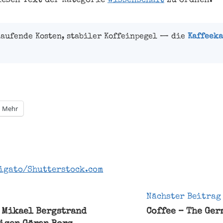
iesen Text der Kategorie
Wissenschaft
zu ordnen.
laufende Kosten, stabiler Koffeinpegel — die
Kaffeeka
Mehr
igato/Shutterstock.com
gation
Nächster Beitrag
 Mikael Bergstrand
Coffee – The Ger