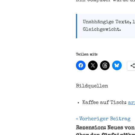
Ein Computer würde d
Unabhängige Texte, 
Gleichgewicht.
Teilen mit:
Bildquellen
Kaffee auf Tisch:
ar
Beitragsnavi
Vorheriger Beitrag
Rezension: Neues von
Ernte