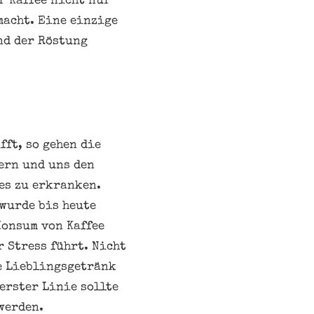
r Kaffee nicht nur
macht. Eine einzige
nd der Röstung
ft, so gehen die
ern und uns den
es zu erkranken.
 wurde bis heute
Konsum von Kaffee
 Stress führt. Nicht
ze Lieblingsgetränk
erster Linie sollte
werden.