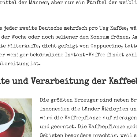
rittel der Männer, aber nur ein Fünftel der weibl
a jeder zweite Deutsche mehrfach pro Tag Kaffee, w
 der Woche oder noch seltener dem Konsum frönen. A
lte Filterkaffe, dicht gefolgt von Cappuccino, Lat
der weniger bekömmliche Instant-Kaffee findet zah
ubereitung ist.
nte und Verarbeitung der Kaffe
Die größten Erzeuger sind neben Br
Indonesien die Länder Äthiopien un
wird die Kaffeepflanze auf riesige
und geerntet. Die Kaffeepflanze ged
Gebieten besonders prächtig, weil 