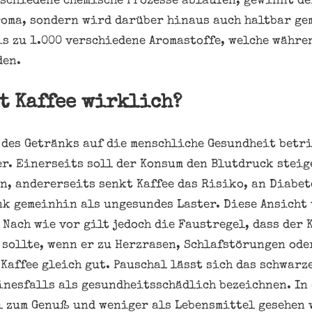
rschiedene chemische Prozesse ablaufen, gewinnt de
roma, sondern wird darüber hinaus auch haltbar ge
is zu 1.000 verschiedene Aromastoffe, welche währe
den.
t Kaffee wirklich?
des Getränks auf die menschliche Gesundheit betrif
. Einerseits soll der Konsum den Blutdruck steig
n, andererseits senkt Kaffee das Risiko, an Diabet
nk gemeinhin als ungesundes Laster. Diese Ansicht
 Nach wie vor gilt jedoch die Faustregel, dass der 
sollte, wenn er zu Herzrasen, Schlafstörungen oder
 Kaffee gleich gut. Pauschal lässt sich das schwar
inesfalls als gesundheitsschädlich bezeichnen. In 
l zum Genuß und weniger als Lebensmittel gesehen 