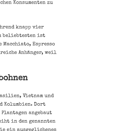
ichen Konsumenten zu
ährend knapp vier
m beliebtesten ist
te Macchiato, Espresso
lreiche Anhänger, weil
ebohnen
asilien, Vietnam und
d Kolumbien. Dort
n Plantagen angebaut
eiht in den genannten
sie ein ausgeglichenes