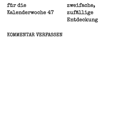
für die
zweifache,
Musik
Kalenderwoche 47
zufällige
Radio
Entdeckung
Raum
Stille
KOMMENTAR VERFASSEN
Totenstille
Vorweihnachtszeit