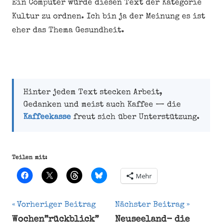
Ein Computer würde diesen Text der Kategorie
Kultur zu ordnen. Ich bin ja der Meinung es ist
eher das Thema Gesundheit.
Hinter jedem Text stecken Arbeit,
Gedanken und meist auch Kaffee — die
Kaffeekasse
freut sich über Unterstützung.
Teilen mit:
Mehr
Beitragsnavigation
Vorheriger Beitrag
Nächster Beitrag
Wochen”rückblick”
Neuseeland- die
Geräusche