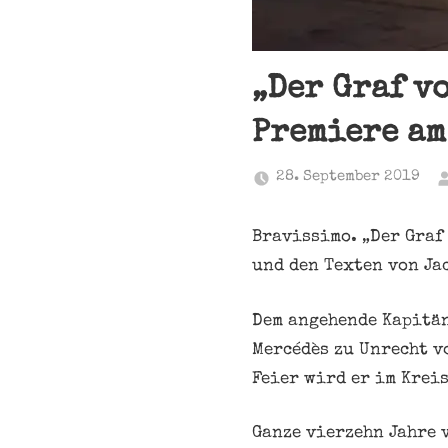
„Der Graf v
Premiere am
28. September 2019
Bravissimo. „Der Graf
und den Texten von Ja
Dem angehende Kapitän
Mercédès zu Unrecht v
Feier wird er im Kreis
Ganze vierzehn Jahre 