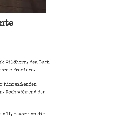
nte
nk Wildhorn, dem Buch
nante Premiere.
er hinreißenden
n. Noch während der
 d’If, bevor ihm die