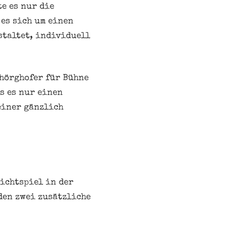
e es nur die
 es sich um einen
staltet, individuell
chörghofer für Bühne
s es nur einen
einer gänzlich
Lichtspiel in der
den zwei zusätzliche