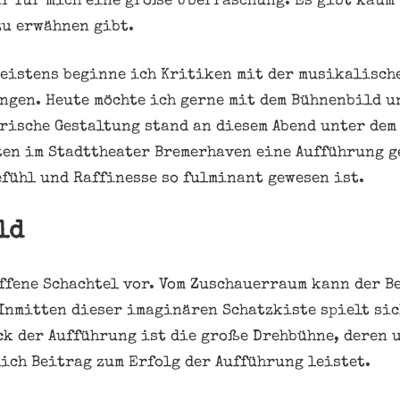
ar für mich eine große Überraschung. Es gibt kaum
zu erwähnen gibt.
Meistens beginne ich Kritiken mit der musikalisch
ngen. Heute möchte ich gerne mit dem Bühnenbild u
rische Gestaltung stand an diesem Abend unter dem
lten im Stadttheater Bremerhaven eine Aufführung g
efühl und Raffinesse so fulminant gewesen ist.
ld
offene Schachtel vor. Vom Zuschauerraum kann der B
Inmitten dieser imaginären Schatzkiste spielt sic
ck der Aufführung ist die große Drehbühne, deren
ich Beitrag zum Erfolg der Aufführung leistet.