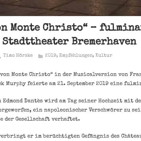
on Monte Christo“ – fulmina
 Stadttheater Bremerhaven
Timo Hörske
2019
,
Empfehlungen
,
Kultur
 von Monte Christo“ in der Musicalversion von Fra
ck Murphy feierte am 21. September 2019 eine fulmi
 Edmond Dantès wird am Tag seiner Hochzeit mit d
orgeworfen, ein napoleonischer Verschwörer zu sei
e der Gesellschaft verhaftet.
verbringt er im berüchtigten Gefängnis des Château