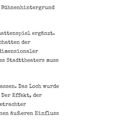
en Bühnenhintergrund
hattenspiel ergänzt.
chatten der
rdimensionaler
es Stadttheaters muss
assen. Das Loch wurde
 Der Effekt, der
Betrachter
inen äußeren Einfluss