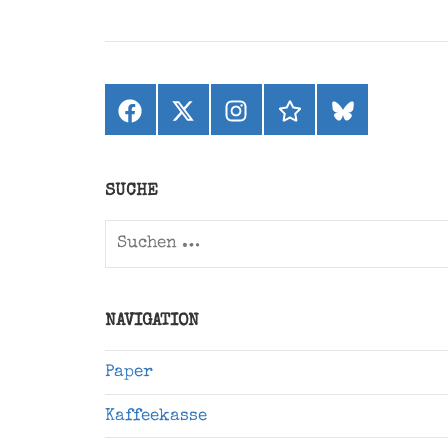
Facebook
X
Instagram
threads
bluesky
(ehemals
Twitter)
SUCHE
Suchen
nach:
NAVIGATION
Paper
Kaffeekasse
Pflanzen mit Haltung