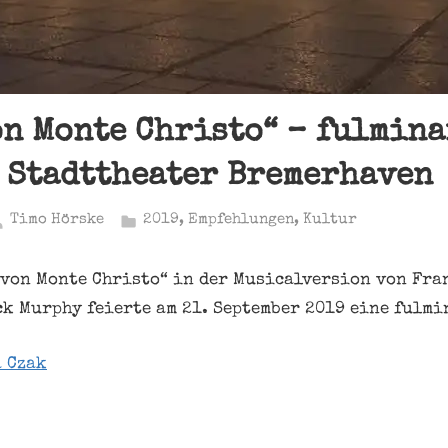
on Monte Christo“ – fulmina
 Stadttheater Bremerhaven
Timo Hörske
2019
,
Empfehlungen
,
Kultur
 von Monte Christo“ in der Musicalversion von Fra
ck Murphy feierte am 21. September 2019 eine fulmi
 Czak