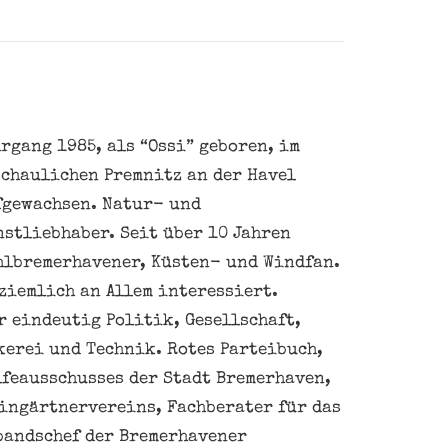
rgang 1985, als “Ossi” geboren, im
schaulichen Premnitz an der Havel
fgewachsen. Natur- und
nstliebhaber. Seit über 10 Jahren
hlbremerhavener, Küsten- und Windfan.
ziemlich an Allem interessiert.
 eindeutig Politik, Gesellschaft,
kerei und Technik. Rotes Parteibuch,
feausschusses der Stadt Bremerhaven,
eingärtnervereins, Fachberater für das
bandschef der Bremerhavener
obbyimker, Freizeitblogger,