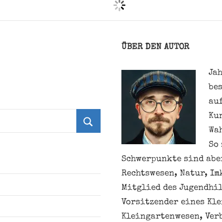
ÜBER DEN AUTOR
Jah
be
au
Ku
Wa
Suchen
So 
Schwerpunkte sind aber
Rechtswesen, Natur, Im
Mitglied des Jugendhil
Vorsitzender eines Kl
Kleingartenwesen, Ver
Kleingärtner*innen. H