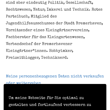
sind aber eindeutig Politik, Gesellschaft,
Rechtswesen, Natur, Imkerei und Technik. Rotes
Parteibuch, Mitglied des
Jugendhilfeausschusses der Stadt Bremerhaven,
Vorsitzender eines Kleingärtnervereins,
Fachberater für das Kleingartenwesen,
Verbandschef der Bremerhavener
Kleingärtner*innen. Hobbyimker,
Freizeitblogger, Techniknerd.
Meine personenbezogenen Daten nicht verkaufen
oder weitergeben
Um meine Webseite für Sie optimal zu
Kontakt
gestalten und fortlaufend verbessern zu