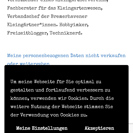
Vorsitzender eines Kleingärtnervereins,
Fachberater für das Kleingartenwesen,
Verbandschef der Bremerhavener
Kleingärtner*innen. Hobbyimker,
Freizeitblogger, Techniknerd.
Meine personenbezogenen Daten nicht verkaufen
oder weitergeben
Um meine Webseite für Sie optimal zu
Kontakt
gestalten und fortlaufend verbessern zu
können, verwenden wir Cookies. Durch die
Impressum
weitere Nutzung der Webseite stimmen Sie
Datenschutzerklärung
der Verwendung von Cookies zu.
Formular zur Anforderung von Benutzerdaten
Meine Einstellungen
Akzeptieren