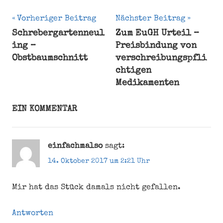
Beitragsnavigation
Vorheriger Beitrag
Nächster Beitrag
Schrebergartenneul
Zum EuGH Urteil –
Bremerhaven
ing –
Preisbindung von
Dracula
Obstbaumschnitt
verschreibungspfli
Frank
chtigen
Wildhorn
Medikamenten
Musical
Rezension
EIN KOMMENTAR
Stadttheater
einfachmalso
sagt:
14. Oktober 2017 um 2:21 Uhr
Mir hat das Stück damals nicht gefallen.
Antworten