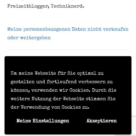
Freizeitblogger, Techniknerd.
Meine personenbezogenen Daten nicht verkaufen
oder weitergeben
Kontakt
Impressum
Um meine Webseite für Sie optimal zu
gestalten und fortlaufend verbessern zu
Datenschutzerklärung
können, verwenden wir Cookies. Durch die
Formular zur Anforderung von Benutzerdaten
weitere Nutzung der Webseite stimmen Sie
der Verwendung von Cookies zu.
© Timo Hörske, 2015 - 2026
Meine Einstellungen
Akzeptieren