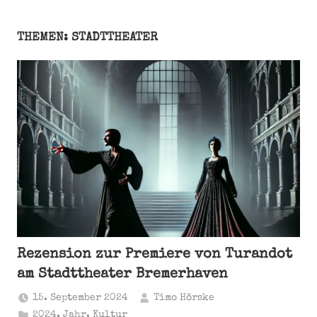
THEMEN: STADTTHEATER
Rezension zur Premiere von Turandot
am Stadttheater Bremerhaven
15. September 2024
Timo Hörske
2024
,
Jahr
,
Kultur