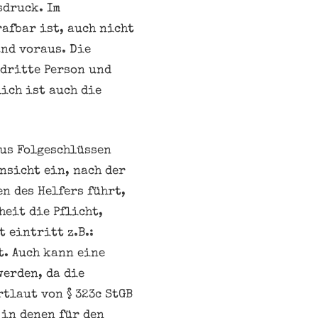
sdruck. Im
afbar ist, auch nicht
and voraus. Die
 dritte Person und
lich ist auch die
aus Folgeschlüssen
nsicht ein, nach der
n des Helfers führt,
heit die Pflicht,
 eintritt z.B.:
t. Auch kann eine
werden, da die
tlaut von § 323c StGB
n in denen für den