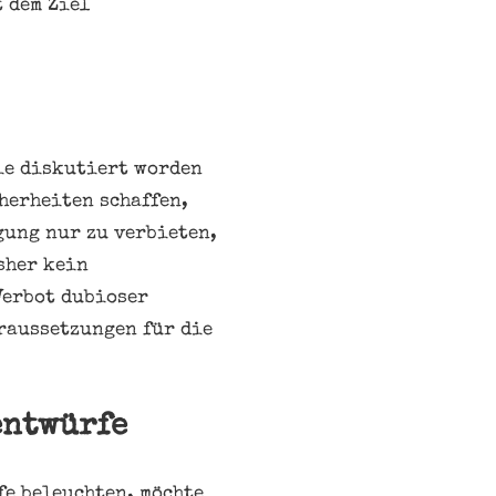
t dem Ziel
ie diskutiert worden
herheiten schaffen,
gung nur zu verbieten,
sher kein
Verbot dubioser
rraussetzungen für die
entwürfe
fe beleuchten, möchte