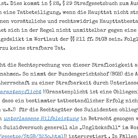
ist. Dies kommt in
§ 28
,
§ 29
Strafgesetzbuch zum Au
 eine Tatbeteiligung, wenn die Haupttat nicht str
einen vorsätzliche und rechtswidrige Haupttatbest
et sich in der Regel nicht unmittelbar gegen eine
gsdelikt im Wortlaut der §§ 211 ff. StGB sein. Folg
zu keine strafbare Tat.
ht die Rechtsprechung von dieser Straflosigkeit 
snahmen. So nimmt der Bundesgerichtshof (BGH) die A
therrschaft zu einer Strafbarkeit durch Unterlasse
arantenpflicht
((Granatenplicht ist eine Obliegen
 dass ein bestimmter tatbestandlicher Erfolg nicht
 u.ä.)) für die Rechtsgüter des Suizidenten oblieg
en
unterlassene Hilfeleistung
in Betracht gezogen 
 Suizidversuch generell als „Unglücksfall“ im Wor
/gesetze/StGB/323c.html
)) interpretiert . In Fälle