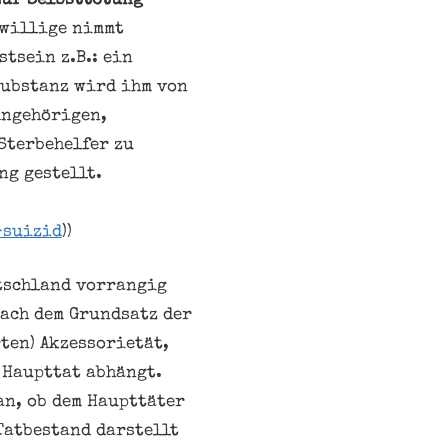
zur Selbsttötung
ewillige nimmt
tsein z.B.: ein
Substanz wird ihm von
Angehörigen,
Sterbehelfer zu
ng gestellt.
-suizid
))
utschland vorrangig
nach dem Grundsatz der
ten) Akzessorietät,
 Haupttat abhängt.
an, ob dem Haupttäter
Tatbestand darstellt