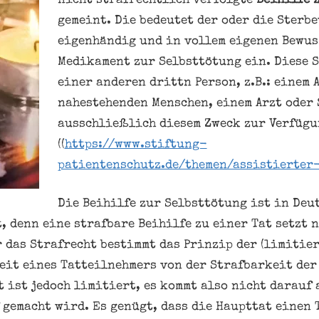
nicht strafrechtlich verfolgte
Beihilfe 
gemeint. Die bedeutet der oder die Sterb
eigenhändig und in vollem eigenen Bewuss
Medikament zur Selbsttötung ein. Diese 
einer anderen drittn Person, z.B.: einem 
nahestehenden Menschen, einem Arzt oder 
ausschließlich diesem Zweck zur Verfügu
((
https://www.stiftung-
patientenschutz.de/themen/assistierter
Die Beihilfe zur Selbsttötung ist in De
, denn eine strafbare Beihilfe zu einer Tat setzt 
r das Strafrecht bestimmt das Prinzip der (limitier
eit eines Tatteilnehmers von der Strafbarkeit der
 ist jedoch limitiert, es kommt also nicht darauf 
gemacht wird. Es genügt, dass die Haupttat einen 