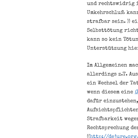
und rechtswidrig 
Umkehrschluß kann
strafbar sein. )) 
Selbsttötung richt
kann so kein Tötun
Unterstützung hier
Im Allgemeinen mac
allerdings z.T. Au
ein Wechsel der Ta
wenn diesem eine
G
dafür einzustehen,
Aufsichtspflichten
Strafbarkeit weg
Rechtsprechung den
((
http://dejure.org