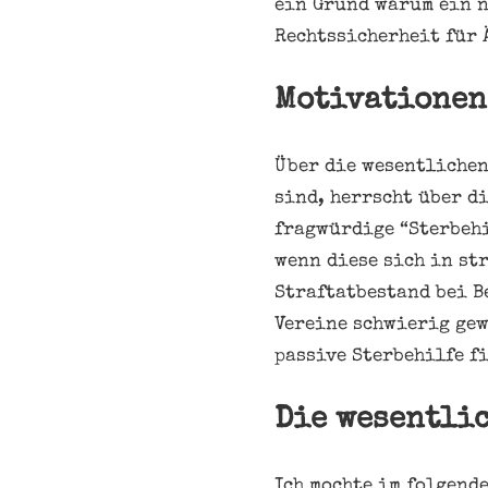
ein Grund warum ein n
Rechtssicherheit für Ä
Motivationen
Über die wesentlichen
sind, herrscht über d
fragwürdige “Sterbehi
wenn diese sich in st
Straftatbestand bei B
Vereine schwierig gew
passive Sterbehilfe f
Die wesentli
Ich mochte im folgend