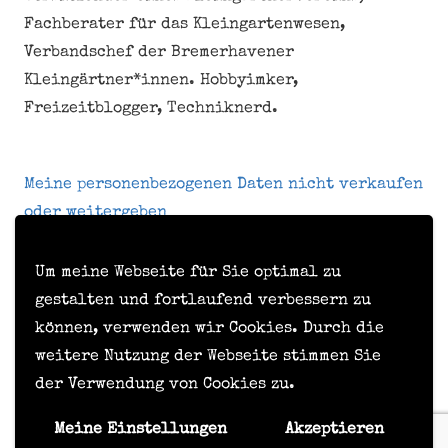
Fachberater für das Kleingartenwesen,
Verbandschef der Bremerhavener
Kleingärtner*innen. Hobbyimker,
Freizeitblogger, Techniknerd.
Meine personenbezogenen Daten nicht verkaufen
oder weitergeben
Um meine Webseite für Sie optimal zu
Kontakt
gestalten und fortlaufend verbessern zu
können, verwenden wir Cookies. Durch die
Impressum
weitere Nutzung der Webseite stimmen Sie
Datenschutzerklärung
der Verwendung von Cookies zu.
Formular zur Anforderung von Benutzerdaten
Meine Einstellungen
Akzeptieren