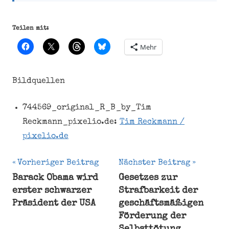
Teilen mit:
Mehr
Bildquellen
744569_original_R_B_by_Tim
Reckmann_pixelio.de:
Tim Reckmann /
pixelio.de
Beitragsnavigation
Vorheriger Beitrag
Nächster Beitrag
Barack Obama wird
Gesetzes zur
Bundestag
erster schwarzer
Strafbarkeit der
Debatte
Präsident der USA
geschäftsmäßigen
Grundgesetz
Förderung der
Menschenrecht
Selbsttötung