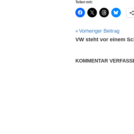
Teilen mit:
Beitragsnavig
Vorheriger Beitrag
VW steht vor einem S
Fotografie
Nachtaufnahmen
Sail
KOMMENTAR VERFASS
Technik