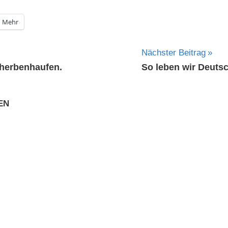
Mehr
ation
Nächster Beitrag
cherbenhaufen.
So leben wir Deuts
EN