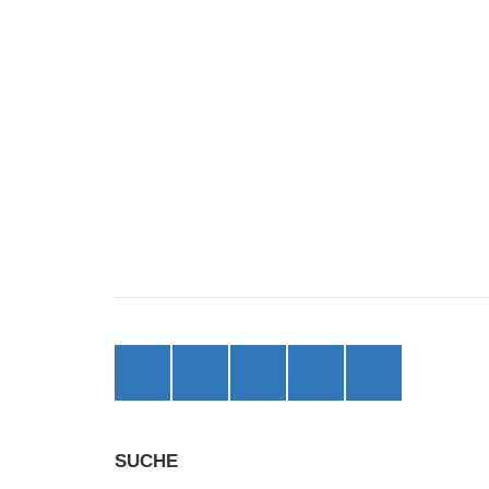
Facebook
X
Instagram
threads
bluesky
(ehemals
Twitter)
SUCHE