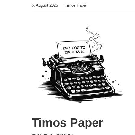
Zum
6. August 2026
Timos Paper
Inhalt
springen
Timos Paper
ego cogito, ergo sum