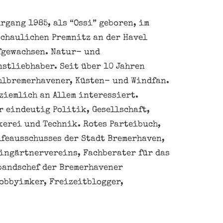
rgang 1985, als “Ossi” geboren, im
schaulichen Premnitz an der Havel
fgewachsen. Natur- und
nstliebhaber. Seit über 10 Jahren
hlbremerhavener, Küsten- und Windfan.
ziemlich an Allem interessiert.
 eindeutig Politik, Gesellschaft,
kerei und Technik. Rotes Parteibuch,
feausschusses der Stadt Bremerhaven,
eingärtnervereins, Fachberater für das
bandschef der Bremerhavener
obbyimker, Freizeitblogger,