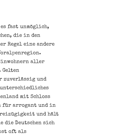
 es fast unmöglich,
hen, die in den
er Regel eine andere
Voralpenregion.
 Einwohnern aller
 Gelten
r zuverlässig und
 unterschiedliches
henland mit Schloss
n für arrogant und in
Freizügigkeit und hält
ie die Deutschen sich
st oft als