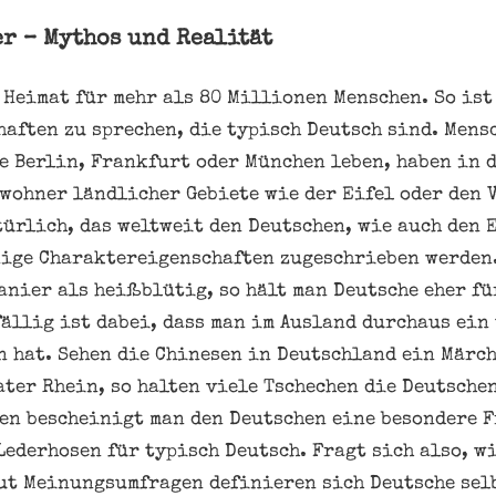
r – Mythos und Realität
 Heimat für mehr als 80 Millionen Menschen. So ist
aften zu sprechen, die typisch Deutsch sind. Mensc
 Berlin, Frankfurt oder München leben, haben in d
ewohner ländlicher Gebiete wie der Eifel oder den 
türlich, das weltweit den Deutschen, wie auch den
ige Charaktereigenschaften zugeschrieben werden.
anier als heißblütig, so hält man Deutsche eher fü
ällig ist dabei, dass man im Ausland durchaus ein
n hat. Sehen die Chinesen in Deutschland ein Märc
ter Rhein, so halten viele Tschechen die Deutsche
en bescheinigt man den Deutschen eine besondere 
Lederhosen für typisch Deutsch. Fragt sich also, w
ut Meinungsumfragen definieren sich Deutsche selb