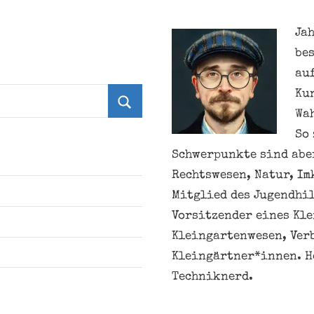
Jah
be
au
Ku
Wa
Suchen
So 
Schwerpunkte sind aber
Rechtswesen, Natur, Im
Mitglied des Jugendhil
Vorsitzender eines Kl
Kleingartenwesen, Ver
Kleingärtner*innen. H
Techniknerd.