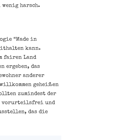
n wenig harsch.
logie “Made in
mithalten kann.
m fairen Land
en ergeben, das
Bewohner anderer
 willkommen geheißen
ollten zumindest der
, vorurteilsfrei und
usstellen, das die