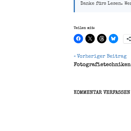
Danke fürs Lesen. We
Teilen mit:
Beitragsnavi
Vorheriger Beitrag
Fotografietechniken
Deutsch
Mythos
Vorurteile
KOMMENTAR VERFASSEN