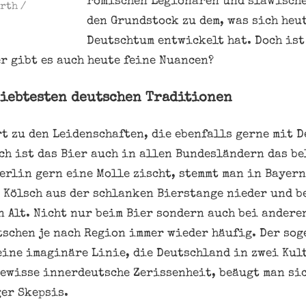
römischen Legionären und slawisch
rth /
den Grundstock zu dem, was sich heu
Deutschtum entwickelt hat. Doch ist
r gibt es auch heute feine Nuancen?
liebtesten deutschen Traditionen
t zu den Leidenschaften, die ebenfalls gerne mit 
ch ist das Bier auch in allen Bundesländern das be
erlin gern eine Molle zischt, stemmt man in Bayern
m Kölsch aus der schlanken Bierstange nieder und b
n Alt. Nicht nur beim Bier sondern auch bei andere
tschen je nach Region immer wieder häufig. Der so
ine imaginäre Linie, die Deutschland in zwei Kult
gewisse innerdeutsche Zerissenheit, beäugt man si
ger Skepsis.