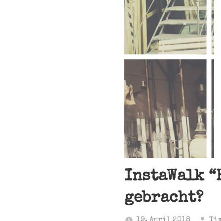
InstaWalk “
gebracht?
19. April 2018
Ti