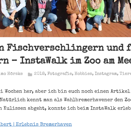
n Fischverschlingern und 
n – InstaWalk im Zoo am Me
imo Hörske
2018
,
Fotografie
,
Hobbies
,
Instagram
,
Tier
ei Wochen her, aber ich bin euch noch einen Artikel
 Natürlich kennt man als Wahlbremerhavener den Zo
n Kulissen abgeht, konnte ich beim InstaWalk erleb
lbert | Erlebnis Bremerhaven