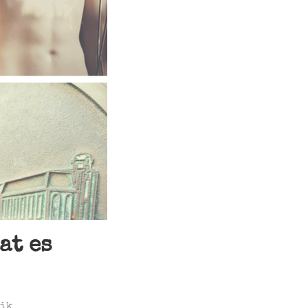
at es
nik