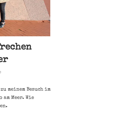
frechen
er
e
 zu meinem Besuch im
o am Meer. Wie
en.