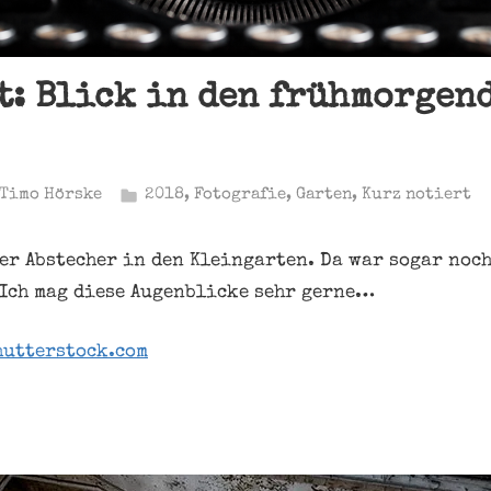
t: Blick in den frühmorgen
Timo Hörske
2018
,
Fotografie
,
Garten
,
Kurz notiert
er Abstecher in den Kleingarten. Da war sogar noch
Ich mag diese Augenblicke sehr gerne…
utterstock.com