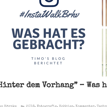
Hinter dem Vorhang” – Was h
mo Hörske
2018
,
Fotografie
,
Hobbies
,
Kommentar
,
Tech