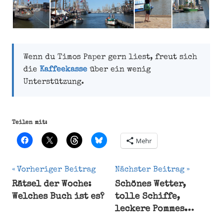
Wenn du Timos Paper gern liest, freut sich
die
Kaffeekasse
über ein wenig
Unterstützung.
Teilen mit:
Mehr
Beitragsnavigation
Vorheriger Beitrag
Nächster Beitrag
Rätsel der Woche:
Schönes Wetter,
Bremerhaven
Welches Buch ist es?
tolle Schiffe,
Sail
leckere Pommes…
Windjammer