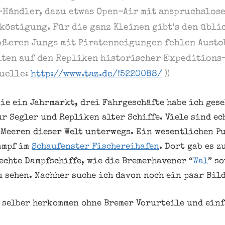
-Händler, dazu etwas Open-Air mit anspruchslo
köstigung. Für die ganz Kleinen gibt’s den übli
ößeren Jungs mit Piratenneigungen fehlen Austo
ten auf den Repliken historischer Expeditions-
Quelle:
http://www.taz.de/!5220088/
))
nie ein Jahrmarkt, drei Fahrgeschäfte habe ich ges
ur Segler und Repliken alter Schiffe. Viele sind ec
 Meeren dieser Welt unterwegs. Ein wesentlichen P
ampf im
Schaufenster Fischereihafen
. Dort gab es 
echte Dampfschiffe, wie die Bremerhavener “
Wal
” s
u sehen. Nachher suche ich davon noch ein paar Bil
l selber herkommen ohne Bremer Vorurteile und einf