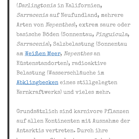
(
Darlingtonia
in Kalifornien,
Sarracenia
auf Neufundland, mehrere
Arten von
Nepenthes
), extrem saure oder
basische Böden (Sonnentau,
Pinguicula
,
Sarracenia
), Salzbelastung (Sonnentau
am
Weißen Meer
,
Nepenthes
an
Küstenstandorten), radioaktive
Belastung (Wasserschläuche im
Abklingbecken
eines stillgelegten
Kernkraftwerks) und vieles mehr.
Grundsätzlich sind karnivore Pflanzen
auf allen Kontinenten mit Ausnahme der
Antarktis vertreten. Durch ihre