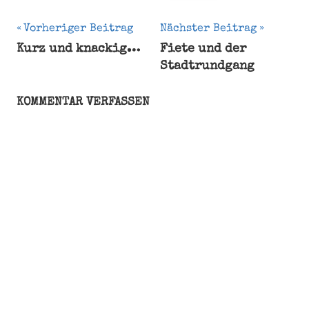
Beitragsnavigation
Vorheriger Beitrag
Nächster Beitrag
Kurz und knackig…
Fiete und der
Karnivoren
Stadtrundgang
Katze
Umzug
KOMMENTAR VERFASSEN