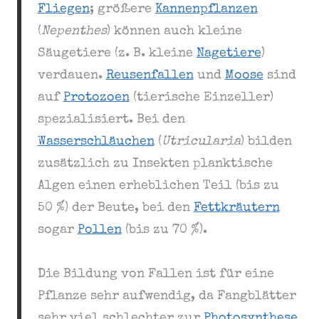
Fliegen
; größere
Kannenpflanzen
(
Nepenthes
) können auch kleine
Säugetiere (z. B. kleine
Nagetiere
)
verdauen.
Reusenfallen
und
Moose
sind
auf
Protozoen
(tierische Einzeller)
spezialisiert. Bei den
Wasserschläuchen
(
Utricularia
) bilden
zusätzlich zu Insekten planktische
Algen einen erheblichen Teil (bis zu
50 %) der Beute, bei den
Fettkräutern
sogar
Pollen
(bis zu 70 %).
Die Bildung von Fallen ist für eine
Pflanze sehr aufwendig, da Fangblätter
sehr viel schlechter zur
Photosynthese