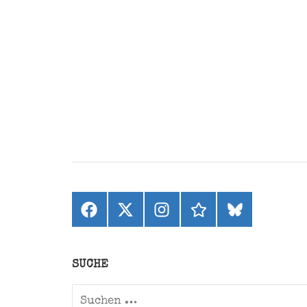
Facebook
X
Instagram
threads
bluesky
(ehemals
Twitter)
SUCHE
Suchen