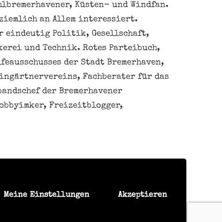
hlbremerhavener, Küsten- und Windfan.
ziemlich an Allem interessiert.
 eindeutig Politik, Gesellschaft,
kerei und Technik. Rotes Parteibuch,
feausschusses der Stadt Bremerhaven,
eingärtnervereins, Fachberater für das
bandschef der Bremerhavener
obbyimker, Freizeitblogger,
en Daten nicht verkaufen oder
Meine Einstellungen
Akzeptieren