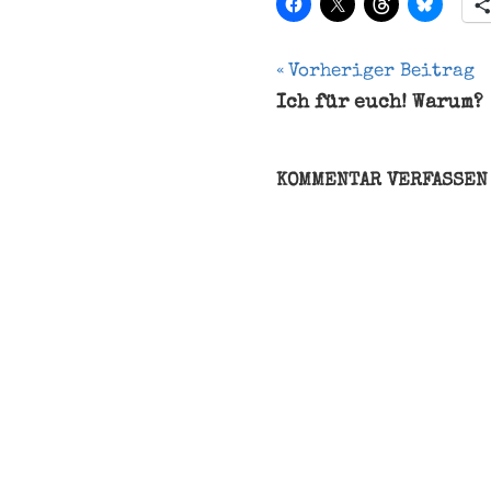
Beitragsnavi
Vorheriger Beitrag
Ich für euch! Warum?
2x5
Stimmen
Kommunalwahl
KOMMENTAR VERFASSEN
Landtagswa