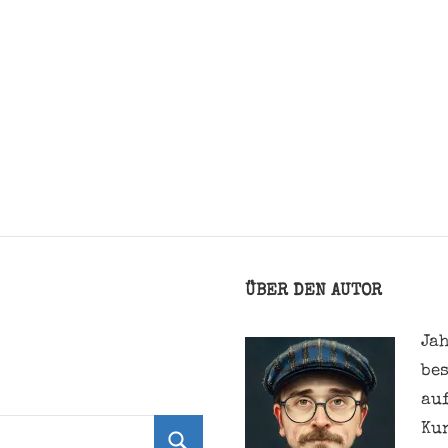
ÜBER DEN AUTOR
Jah
be
au
Ku