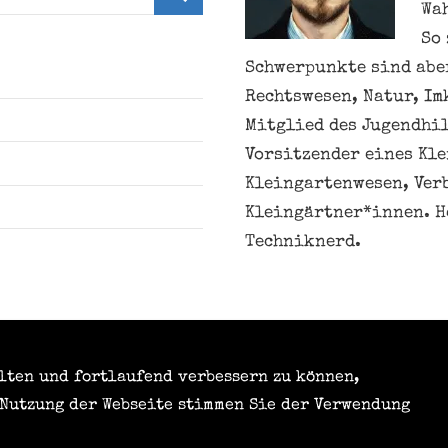
Wa
Suchen
So 
Schwerpunkte sind aber
Rechtswesen, Natur, Im
Mitglied des Jugendhil
Vorsitzender eines Kl
Kleingartenwesen, Ver
Kleingärtner*innen. H
Techniknerd.
Meine personenbezogen
weitergeben
alten und fortlaufend verbessern zu können,
 Nutzung der Webseite stimmen Sie der Verwendung