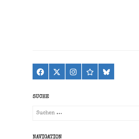
Facebook
X
Instagram
threads
bluesky
(ehemals
Twitter)
SUCHE
Suchen
nach:
NAVIGATION