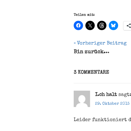
Teilen mit:
Beitragsnavi
Vorheriger Beitrag
Bin zurück…
Fiete
Wilhelm
Dröscher
3 KOMMENTARE
Preis
2013
I.ch halt
sagt
29. Oktober 2015
Leider funktioniert d