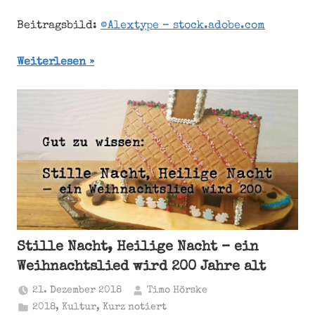
Beitragsbild:
©Alextype – stock.adobe.com
Weiterlesen
Stille Nacht, Heilige Nacht – ein
Weihnachtslied wird 200 Jahre alt
21. Dezember 2018
Timo Hörske
2018
,
Kultur
,
Kurz notiert