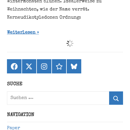
Wintermonaten blühen. Idealerweise zu
Weihnachten, wie der Name verrät.
Kerneudikotyledonen Ordnung:
Weiterlesen
Facebook
X
Instagram
threads
bluesky
(ehemals
Twitter)
SUCHE
Suchen
nach:
Suche
NAVIGATION
Paper