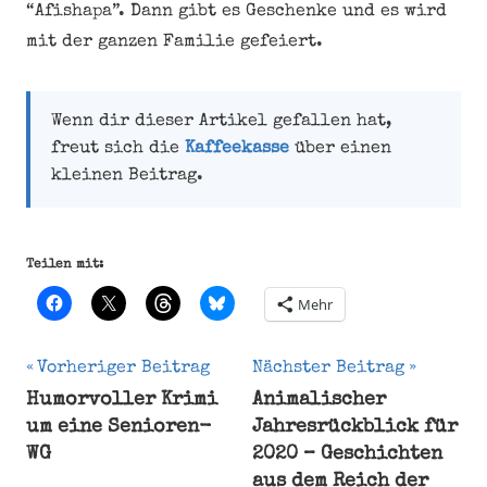
“Afishapa”. Dann gibt es Geschenke und es wird
mit der ganzen Familie gefeiert.
Wenn dir dieser Artikel gefallen hat,
freut sich die
Kaffeekasse
über einen
kleinen Beitrag.
Teilen mit:
Mehr
Beitragsnavigation
Vorheriger Beitrag
Nächster Beitrag
Humorvoller Krimi
Animalischer
Erwachsene
um eine Senioren-
Jahresrückblick für
Feiern
WG
2020 – Geschichten
Fest
aus dem Reich der