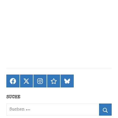
Facebook
X
Instagram
threads
bluesky
(ehemals
Twitter)
SUCHE
Suchen
nach: