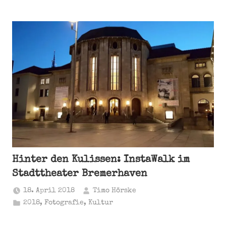
Hinter den Kulissen: InstaWalk im
Stadttheater Bremerhaven
18. April 2018
Timo Hörske
2018
,
Fotografie
,
Kultur