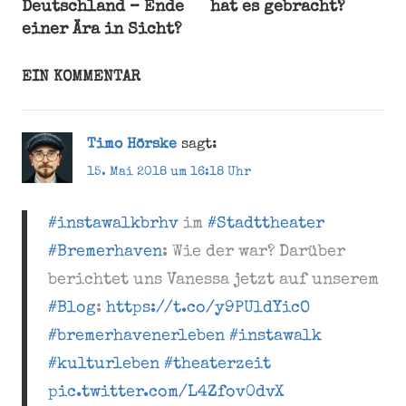
Deutschland – Ende
hat es gebracht?
Bühne
einer Ära in Sicht?
Gebäude
InstaWalk
EIN KOMMENTAR
instawalkbrhv
Stadttheater
Bremerhaven
Timo Hörske
sagt:
stadttheaterbremerhaven
15. Mai 2018 um 16:18 Uhr
Technik
Theater
#instawalkbrhv
im
#Stadttheater
Vorhang
#Bremerhaven
: Wie der war? Darüber
berichtet uns Vanessa jetzt auf unserem
#Blog
:
https://t.co/y9PUldYicO
#bremerhavenerleben
#instawalk
#kulturleben
#theaterzeit
pic.twitter.com/L4Zfov0dvX