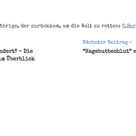
ährige, der zurückkam, um die Welt zu retten:
C.Be
gation
Nächster Beitrag
ndert? – Die
“Hagebuttenblut” 
im Überblick