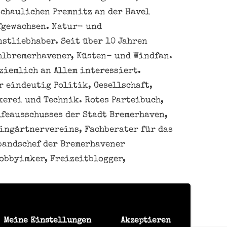
schaulichen Premnitz an der Havel
fgewachsen. Natur- und
nstliebhaber. Seit über 10 Jahren
hlbremerhavener, Küsten- und Windfan.
ziemlich an Allem interessiert.
 eindeutig Politik, Gesellschaft,
kerei und Technik. Rotes Parteibuch,
feausschusses der Stadt Bremerhaven,
eingärtnervereins, Fachberater für das
bandschef der Bremerhavener
obbyimker, Freizeitblogger,
Meine Einstellungen
Akzeptieren
en Daten nicht verkaufen oder