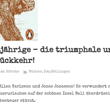
jährige – die triumphale u
ückkehr!
imo Hörske
Bücher
,
Empfehlungen
Allan Karlsson und Jonas Jonasson! Es verwundert n
uerurlaubes auf der schönen Insel Bali überdrüssi
Abenteuer stürzt.