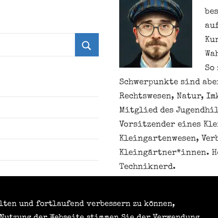
be
au
Ku
Wa
Suchen
So 
Schwerpunkte sind aber
Rechtswesen, Natur, Im
Mitglied des Jugendhil
Vorsitzender eines Kl
Kleingartenwesen, Ver
Kleingärtner*innen. H
Techniknerd.
alten und fortlaufend verbessern zu können,
Meine personenbezogen