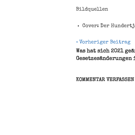
Bildquellen
Cover: Der Hundertj
Beitragsnavi
Vorheriger Beitrag
Was hat sich 2021 geä
Allan
Gesetzesänderungen 
Karlsson
Ballonfahrt
Donald
KOMMENTAR VERFASSEN
J.
Trump
Jonas
Jonasson
neues
Abenteuer