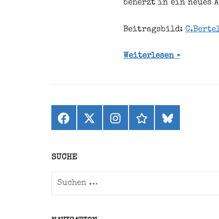
beherzt in ein neues 
Beitragsbild:
C.Berte
Weiterlesen
Facebook
X
Instagram
threads
bluesky
(ehemals
Twitter)
SUCHE
Suchen
nach: