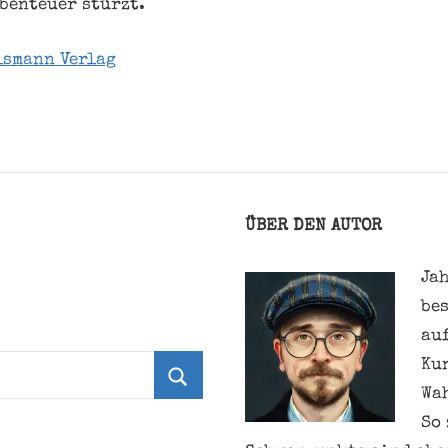
Abenteuer stürzt.
lsmann Verlag
ÜBER DEN AUTOR
Jah
be
au
Ku
Wa
Suchen
So 