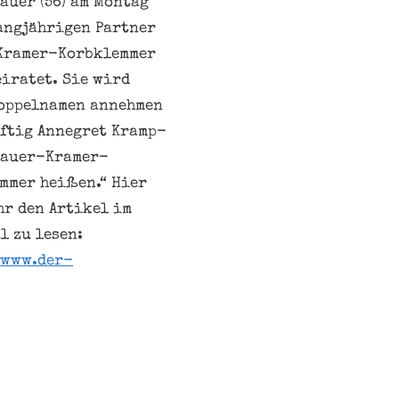
auer (56) am Montag
angjährigen Partner
Kramer-Korbklemmer
eiratet. Sie wird
oppelnamen annehmen
ftig Annegret Kramp-
bauer-Kramer-
mmer heißen.“ Hier
hr den Artikel im
l zu lesen:
/www.der-