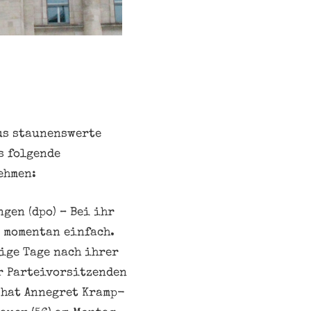
us staunenswerte
s folgende
ehmen:
gen (dpo) – Bei ihr
s momentan einfach.
ige Tage nach ihrer
r Parteivorsitzenden
 hat Annegret Kramp-