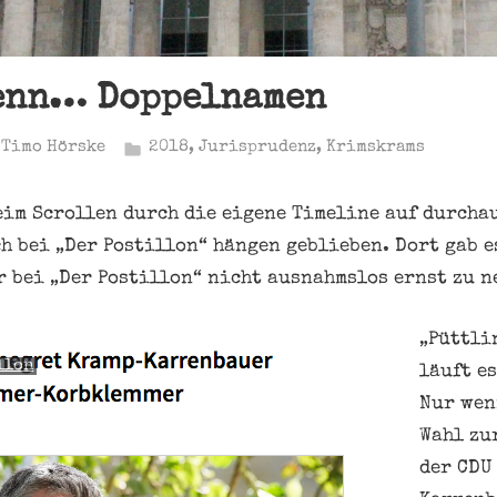
wenn… Doppelnamen
Timo Hörske
2018
,
Jurisprudenz
,
Krimskrams
im Scrollen durch die eigene Timeline auf durcha
ch bei „Der Postillon“ hängen geblieben. Dort gab e
r bei „Der Postillon“ nicht ausnahmslos ernst zu n
„Püttlin
llon
läuft e
Nur wen
Wahl zu
der CDU