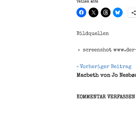
Teilen mit:
Bildquellen
screenshot www.der
Beitragsnavi
Vorheriger Beitrag
Macbeth von Jo Nesbø
Absatz
AKK
Annegret
KOMMENTAR VERFASSEN
Kramp-
Karrenbauer
Artikel
Doppelnamen