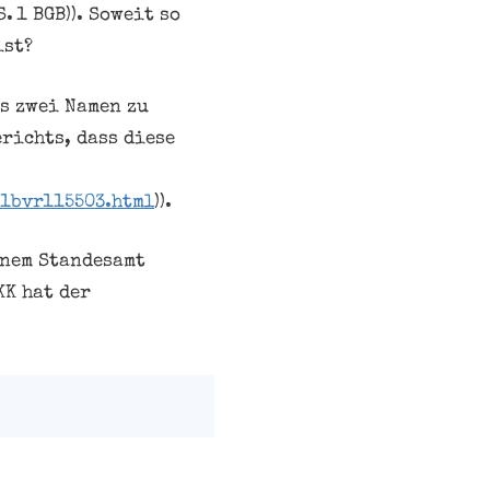
 1 BGB)). Soweit so
ist?
ls zwei Namen zu
richts, dass diese
1bvr115503.html
)).
nem Standesamt
KK hat der