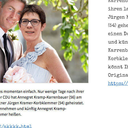
Karrenb
ihren l
Jürgen 
(54) geh
einen D
und kün
Karren
Korbkle
könnt I
Origina
https:/
2/akkkk.html