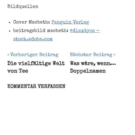
Bildquellen
Cover Macbeth:
Penguin Verlag
beitragsbild macbeth:
©Alextype –
stock.adobe.com
Beitragsnavigation
Vorheriger Beitrag
Nächster Beitrag
Die vielfältige Welt
Was wäre, wenn…
Inspector
von Tee
Doppelnamen
Jo
Nesbø
KOMMENTAR VERFASSEN
Macbeth
Protagonist
Rezension
Roman
William
Shakespeare