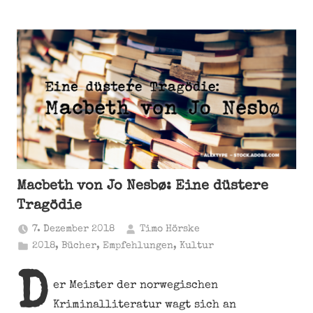
Macbeth von Jo Nesbø: Eine düstere
Tragödie
7. Dezember 2018
Timo Hörske
2018
,
Bücher
,
Empfehlungen
,
Kultur
D
er Meister der norwegischen
Kriminalliteratur wagt sich an