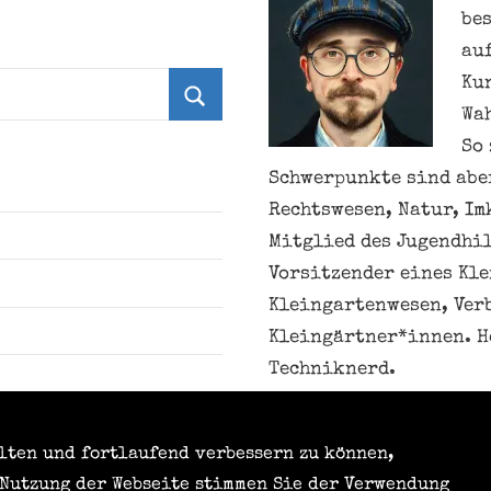
be
au
Ku
Wa
Suchen
So 
Schwerpunkte sind aber
Rechtswesen, Natur, Im
Mitglied des Jugendhil
Vorsitzender eines Kl
Kleingartenwesen, Ver
Kleingärtner*innen. H
Techniknerd.
alten und fortlaufend verbessern zu können,
 Nutzung der Webseite stimmen Sie der Verwendung