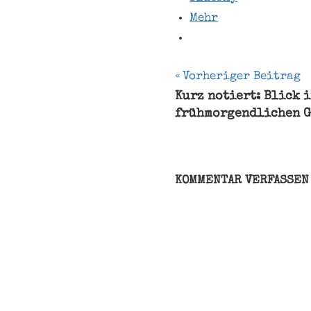
Mehr
Beitragsnavi
Vorheriger Beitrag
Kurz notiert: Blick 
Bremerhaven
frühmorgendlichen G
InstaWalk
SeeStadt-
Magazin
Zoo
KOMMENTAR VERFASSEN
am
Meer