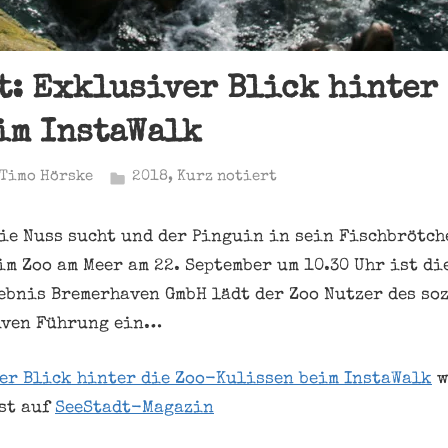
t: Exklusiver Blick hinter
im InstaWalk
Timo Hörske
2018
,
Kurz notiert
ie Nuss sucht und der Pinguin in sein Fischbrötch
m Zoo am Meer am 22. September um 10.30 Uhr ist di
ebnis Bremerhaven GmbH lädt der Zoo Nutzer des so
iven Führung ein…
er Blick hinter die Zoo-Kulissen beim InstaWalk
w
st auf
SeeStadt-Magazin