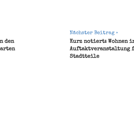
gation
Nächster Beitrag
in den
Kurz notiert: Wohnen in
arten
Auftaktveranstaltung 
Stadtteile