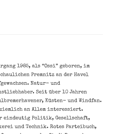
rgang 1985, als “Ossi” geboren, im
schaulichen Premnitz an der Havel
fgewachsen. Natur- und
nstliebhaber. Seit über 10 Jahren
hlbremerhavener, Küsten- und Windfan.
ziemlich an Allem interessiert.
 eindeutig Politik, Gesellschaft,
kerei und Technik. Rotes Parteibuch,
feausschusses der Stadt Bremerhaven,