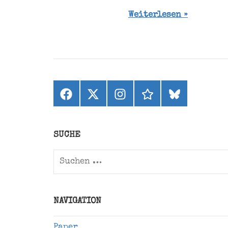
Weiterlesen
Facebook
X
Instagram
threads
bluesky
(ehemals
Twitter)
SUCHE
Suchen
nach:
NAVIGATION
Paper