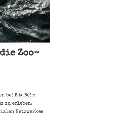
 die Zoo-
en beißt: Beim
es zu erleben.
zialen Netzwerkes