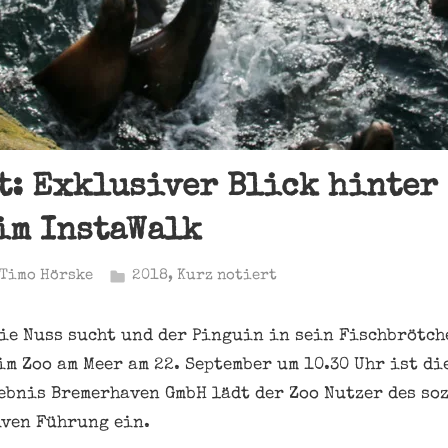
t: Exklusiver Blick hinter
im InstaWalk
Timo Hörske
2018
,
Kurz notiert
ie Nuss sucht und der Pinguin in sein Fischbrötch
m Zoo am Meer am 22. September um 10.30 Uhr ist di
ebnis Bremerhaven GmbH lädt der Zoo Nutzer des so
iven Führung ein.