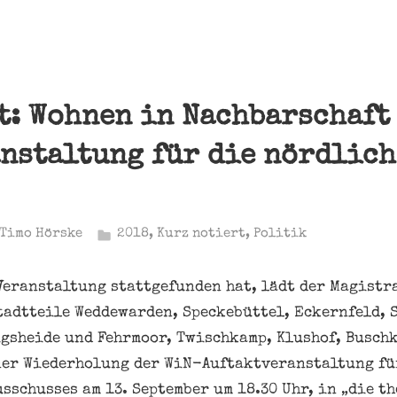
t: Wohnen in Nachbarschaft 
nstaltung für die nördlic
Timo Hörske
2018
,
Kurz notiert
,
Politik
Veranstaltung stattgefunden hat, lädt der Magistr
adtteile Weddewarden, Speckebüttel, Eckernfeld, 
gsheide und Fehrmoor, Twischkamp, Klushof, Busch
ner Wiederholung der WiN-Auftaktveranstaltung fü
sschusses am 13. September um 18.30 Uhr, in „die th