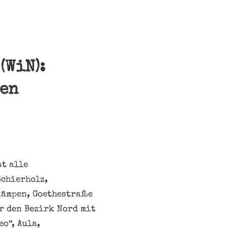
(WiN):
hen
at alle
Schierholz,
kämpen, Goethestraße
r den Bezirk Nord mit
eo“, Aula,