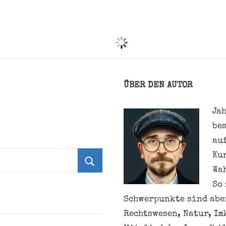
ÜBER DEN AUTOR
Jah
be
au
Ku
Wa
Suchen
So 
Schwerpunkte sind aber
Rechtswesen, Natur, Im
Mitglied des Jugendhil