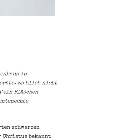
henhaus in
eräte. Es blieb nicht
f ein Fläschen
entenechte
erten schwarzen
r Christus bekannt