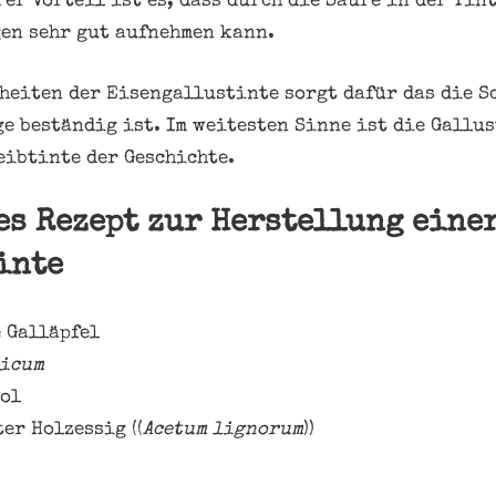
er Vorteil ist es, dass durch die Säure in der Tint
en sehr gut aufnehmen kann.
heiten der Eisengallustinte sorgt dafür das die S
e beständig ist. Im weitesten Sinne ist die Gallus
ibtinte der Geschichte.
es Rezept zur Herstellung eine
inte
 Galläpfel
bicum
iol
er Holzessig ((
Acetum lignorum
))