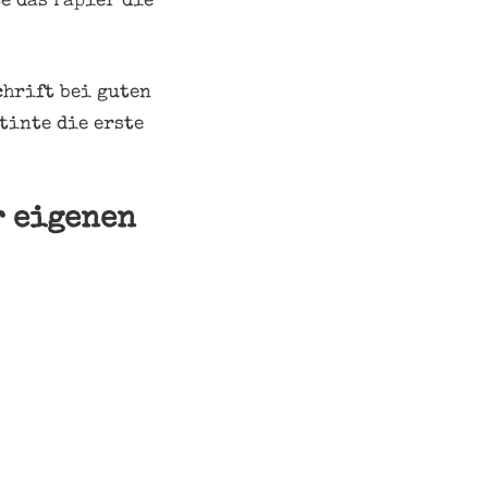
e das Papier die
chrift bei guten
tinte die erste
r eigenen