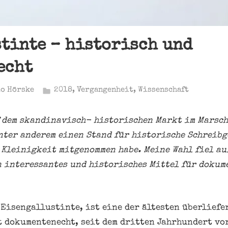
tinte – historisch und
echt
o Hörske
2018
,
Vergangenheit
,
Wissenschaft
f dem skandinavisch- historischen Markt im Marsc
nter anderem einen Stand für historische Schreibg
e Kleinigkeit mitgenommen habe. Meine Wahl fiel au
 interessantes und historisches Mittel für dokum
 Eisengallustinte, ist eine der ältesten überlief
t dokumentenecht, seit dem dritten Jahrhundert vo