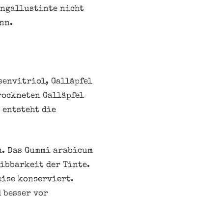
engallustinte nicht
nn.
senvitriol, Galläpfel
rockneten Galläpfel
 entsteht die
u. Das Gummi arabicum
eibbarkeit der Tinte.
eise konserviert.
 besser vor