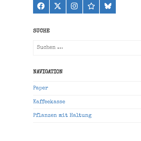
Facebook
X
Instagram
threads
bluesky
(ehemals
Twitter)
SUCHE
Suchen
nach:
NAVIGATION
Paper
Kaffeekasse
Pflanzen mit Haltung