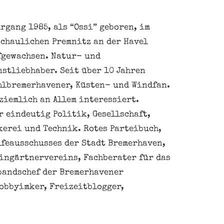
rgang 1985, als “Ossi” geboren, im
schaulichen Premnitz an der Havel
fgewachsen. Natur- und
nstliebhaber. Seit über 10 Jahren
hlbremerhavener, Küsten- und Windfan.
ziemlich an Allem interessiert.
 eindeutig Politik, Gesellschaft,
kerei und Technik. Rotes Parteibuch,
feausschusses der Stadt Bremerhaven,
eingärtnervereins, Fachberater für das
bandschef der Bremerhavener
obbyimker, Freizeitblogger,