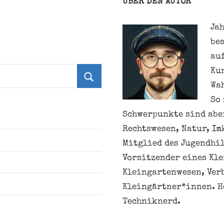
ÜBER DEN AUTOR
Jah
be
au
Ku
Wa
Suchen
So 
Schwerpunkte sind aber
Rechtswesen, Natur, Im
Mitglied des Jugendhil
Vorsitzender eines Kl
Kleingartenwesen, Ver
Kleingärtner*innen. H
Techniknerd.