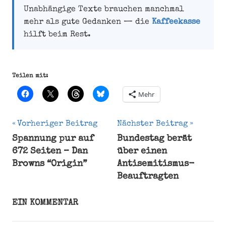
Unabhängige Texte brauchen manchmal
mehr als gute Gedanken — die
Kaffeekasse
hilft beim Rest.
Teilen mit:
Mehr
Beitragsnavigation
Vorheriger Beitrag
Nächster Beitrag
Spannung pur auf
Bundestag berät
Älterwerden
672 Seiten – Dan
über einen
Erich
Browns “Origin”
Antisemitismus-
Kästner
Beauftragten
Gedichte
Gedichtzyklus
EIN KOMMENTAR
Schluss
Vorwort