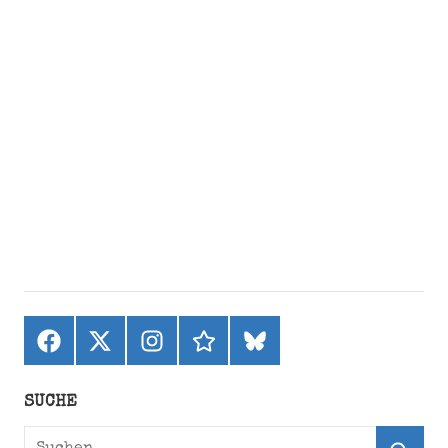
Facebook
X
Instagram
threads
bluesky
(ehemals
Twitter)
SUCHE
Suchen