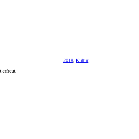
2018
,
Kultur
 erfreut.