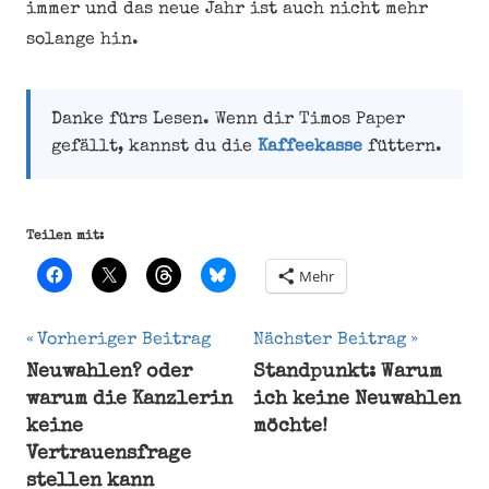
immer und das neue Jahr ist auch nicht mehr
solange hin.
Danke fürs Lesen. Wenn dir Timos Paper
gefällt, kannst du die
Kaffeekasse
füttern.
Teilen mit:
Mehr
Beitragsnavigation
Vorheriger Beitrag
Nächster Beitrag
Neuwahlen? oder
Standpunkt: Warum
Bremerhaven
warum die Kanzlerin
ich keine Neuwahlen
Ende
keine
möchte!
neue
Vertrauensfrage
Woche
stellen kann