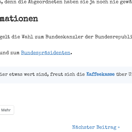
, denn die Abgeordneten haben sie ja noch nie gewä
rmationen
gelt die Wahl zum Bundeskanzler der Bundesrepubl
und zum
Bundespräsidenten
.
ier etwas wert sind, freut sich die
Kaffeekasse
über U
Mehr
gation
Nächster Beitrag