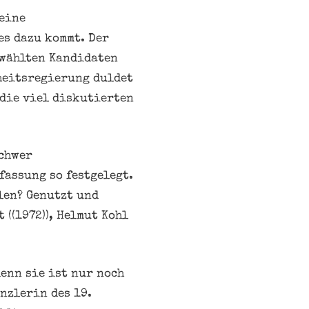
 eine
es dazu kommt. Der
ewählten Kandidaten
heitsregierung duldet
 die viel diskutierten
schwer
assung so festgelegt.
len? Genutzt und
((1972)), Helmut Kohl
denn sie ist nur noch
nzlerin des 19.