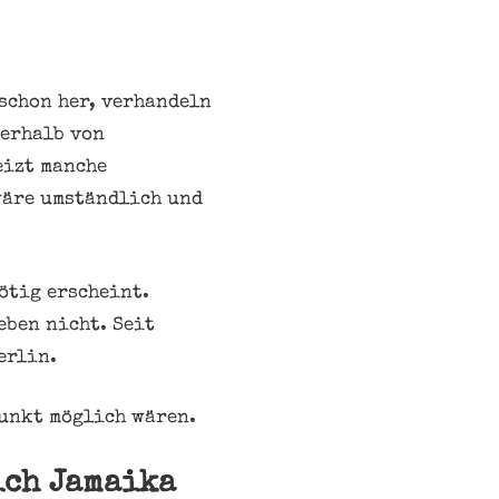
schon her, verhandeln
nerhalb von
eizt manche
wäre umständlich und
ötig erscheint.
eben nicht. Seit
erlin.
punkt möglich wären.
ich Jamaika