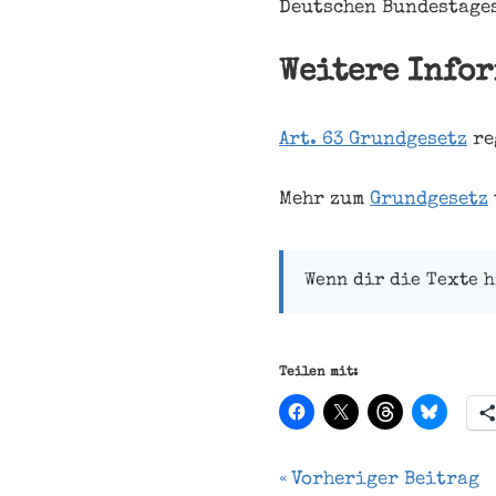
Deutschen Bundestages
Weitere Info
Art. 63 Grundgesetz
re
Mehr zum
Grundgesetz
Wenn dir die Texte h
Teilen mit:
Beitragsnavi
Vorheriger Beitrag