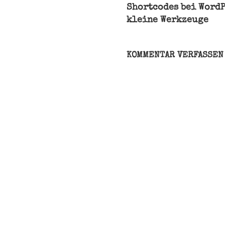
Shortcodes bei WordP
Bundeskanzler
kleine Werkzeuge
Bundespräsident
Bundestag
bundestagswahl
KOMMENTAR VERFASSEN
Grundgesetz
Grüne
Kandidat
Kanzlermehrheit
Koalition
Koalitionsverhandl
Mehrheit
Minderheitsregieru
Vertrauensfrage