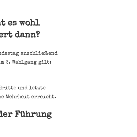
t es wohl
ert dann?
undestag anschließend
m 2. Wahlgang gilt:
dritte und letzte
he Mehrheit erreicht.
der Führung