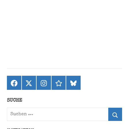
Facebook
X
Instagram
threads
bluesky
(ehemals
Twitter)
SUCHE
Suchen
nach:
Suche