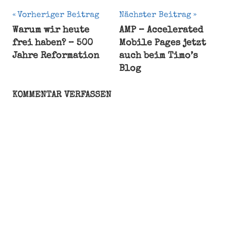
Beitragsnavigation
Vorheriger Beitrag
Nächster Beitrag
Warum wir heute
AMP – Accelerated
Kuckuck
frei haben? – 500
Mobile Pages jetzt
Schleiereule
Jahre Reformation
auch beim Timo’s
Schuhu
Blog
Tiere
Uhu
KOMMENTAR VERFASSEN
Vögel
Wald