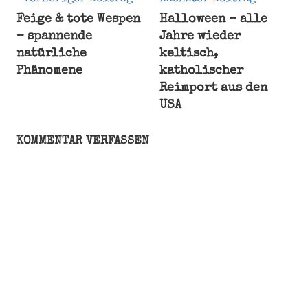
Beitragsnavigation
Feige & tote Wespen
Halloween – alle
Europa
– spannende
Jahre wieder
Europäische
natürliche
keltisch,
Union
Phänomene
katholischer
Verfassung
Reimport aus den
Verträge
USA
KOMMENTAR VERFASSEN