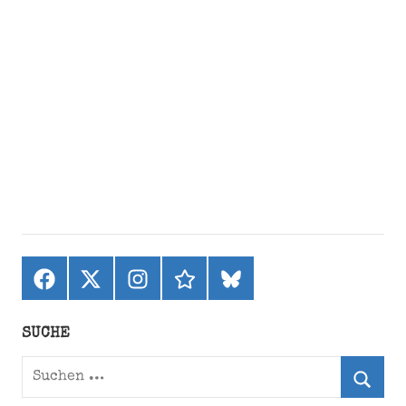
Facebook
X
Instagram
threads
bluesky
(ehemals
Twitter)
SUCHE
Suchen
nach: