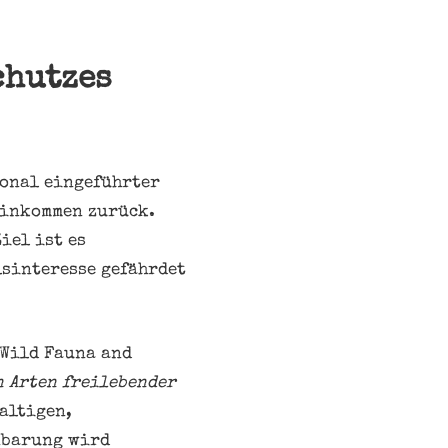
chutzes
ional eingeführter
einkommen zurück.
iel ist es
lsinteresse gefährdet
 Wild Fauna and
 Arten freilebender
altigen,
nbarung wird