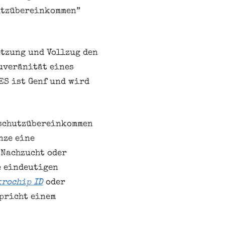
utzübereinkommen”
etzung und Vollzug den
uveränität eines
ES ist Genf und wird
nschutzübereinkommen
nze eine
(Nachzucht oder
e eindeutigen
rochip ID
oder
pricht einem