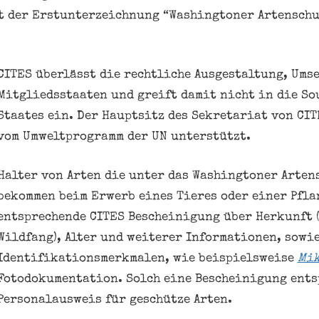
rt der Erstunterzeichnung “Washingtoner Artensch
CITES überlässt die rechtliche Ausgestaltung, Ums
Mitgliedsstaaten und greift damit nicht in die So
Staates ein. Der Hauptsitz des Sekretariat von CIT
vom Umweltprogramm der UN unterstützt.
Halter von Arten die unter das Washingtoner Arte
bekommen beim Erwerb eines Tieres oder einer Pfla
entsprechende CITES Bescheinigung über Herkunft 
Wildfang), Alter und weiterer Informationen, sowi
Identifikationsmerkmalen, wie beispielsweise
Mik
Fotodokumentation. Solch eine Bescheinigung ents
Personalausweis für geschütze Arten.