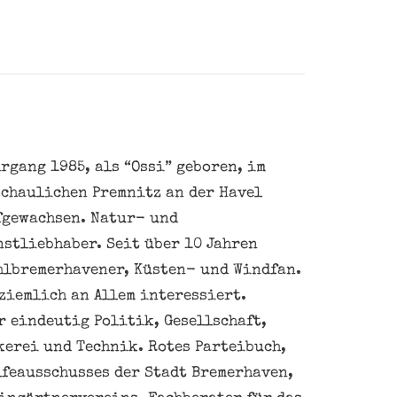
rgang 1985, als “Ossi” geboren, im
schaulichen Premnitz an der Havel
fgewachsen. Natur- und
nstliebhaber. Seit über 10 Jahren
hlbremerhavener, Küsten- und Windfan.
ziemlich an Allem interessiert.
 eindeutig Politik, Gesellschaft,
kerei und Technik. Rotes Parteibuch,
feausschusses der Stadt Bremerhaven,