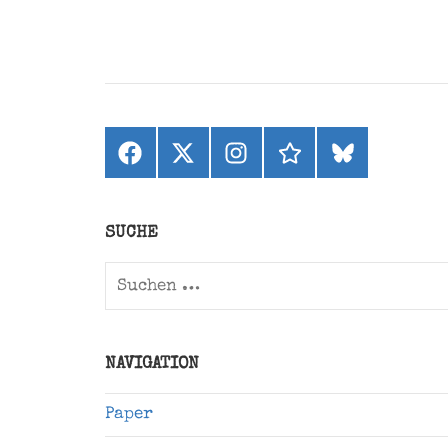
Facebook
X
Instagram
threads
bluesky
(ehemals
Twitter)
SUCHE
Suchen
nach:
NAVIGATION
Paper