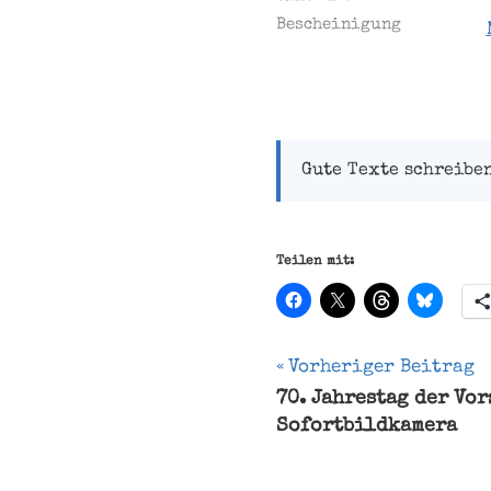
Bescheinigung
Gute Texte schreibe
Teilen mit:
Beitragsnavi
Vorheriger Beitrag
70. Jahrestag der Vo
Artenschutz
Sofortbildkamera
Fauna
Flora