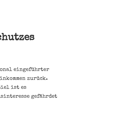
chutzes
ional eingeführter
einkommen zurück.
iel ist es
lsinteresse gefährdet