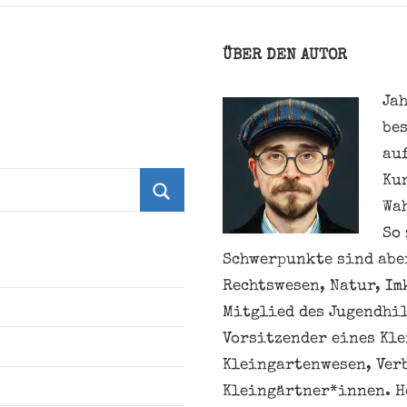
ÜBER DEN AUTOR
Jah
be
au
Ku
Wa
Suchen
So 
Schwerpunkte sind aber
Rechtswesen, Natur, Im
Mitglied des Jugendhil
Vorsitzender eines Kl
Kleingartenwesen, Ver
Kleingärtner*innen. H