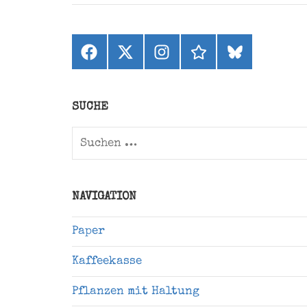
Facebook
X
Instagram
threads
bluesky
(ehemals
Twitter)
SUCHE
Suchen
nach:
NAVIGATION
Paper
Kaffeekasse
Pflanzen mit Haltung