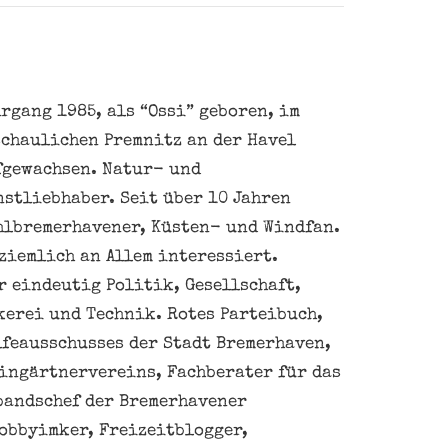
rgang 1985, als “Ossi” geboren, im
schaulichen Premnitz an der Havel
fgewachsen. Natur- und
nstliebhaber. Seit über 10 Jahren
hlbremerhavener, Küsten- und Windfan.
ziemlich an Allem interessiert.
 eindeutig Politik, Gesellschaft,
kerei und Technik. Rotes Parteibuch,
feausschusses der Stadt Bremerhaven,
eingärtnervereins, Fachberater für das
bandschef der Bremerhavener
obbyimker, Freizeitblogger,