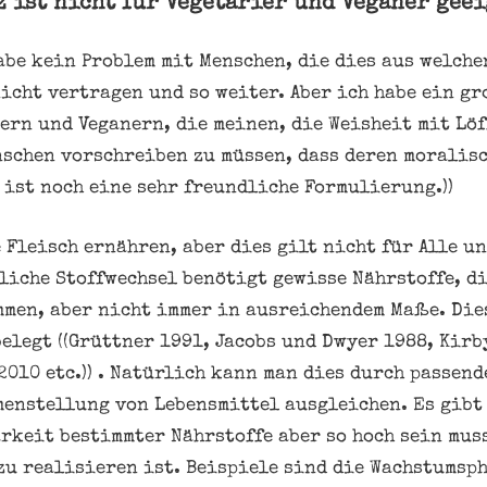
z ist nicht für Vegetarier und Veganer geei
habe kein Problem mit Menschen, die dies aus welch
nicht vertragen und so weiter. Aber ich habe ein g
ern und Veganern, die meinen, die Weisheit mit Löf
schen vorschreiben zu müssen, dass deren moralisc
s ist noch eine sehr freundliche Formulierung.))
 Fleisch ernähren, aber dies gilt nicht für Alle un
liche Stoffwechsel benötigt gewisse Nährstoffe, di
men, aber nicht immer in ausreichendem Maße. Die
elegt ((Grüttner 1991, Jacobs und Dwyer 1988, Kirb
2010 etc.)) . Natürlich kann man dies durch passen
enstellung von Lebensmittel ausgleichen. Es gibt
rkeit bestimmter Nährstoffe aber so hoch sein muss
zu realisieren ist. Beispiele sind die Wachstumsp