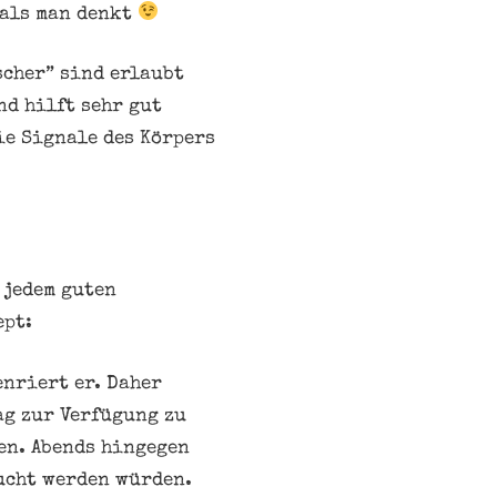
 als man denkt
scher” sind erlaubt
nd hilft sehr gut
ie Signale des Körpers
 jedem guten
ept:
enriert er. Daher
ag zur Verfügung zu
en. Abends hingegen
aucht werden würden.