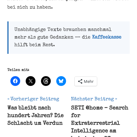
bei sich zu haben.
Unabhängige Texte brauchen manchmal
mehr als gute Gedanken — die
Kaffeekasse
hilft beim Rest.
Teilen mit:
Mehr
Beitragsnavigation
Vorheriger Beitrag
Nächster Beitrag
Was bleibt nach
SETI @home – Search
andere
hundert Jahren? Die
for
Welt
Schlacht um Verdun
Extraterrestrial
Gallerten
Intelligence am
Sättigung