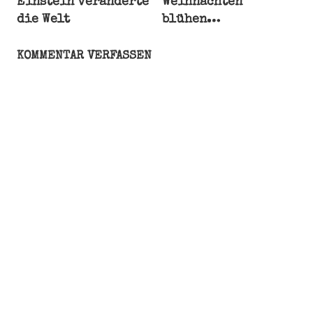
Einstein veränderte
Weihnachten
silvestris
die Welt
blühen…
Katzen
Kommunikation
KOMMENTAR VERFASSEN
Krallen
Tiere
wild