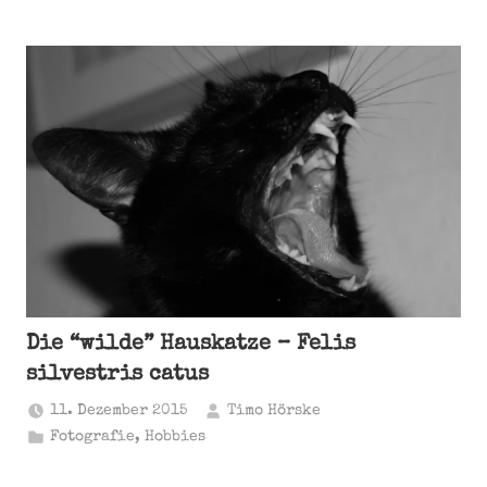
Die “wilde” Hauskatze – Felis
silvestris catus
11. Dezember 2015
Timo Hörske
Fotografie
,
Hobbies