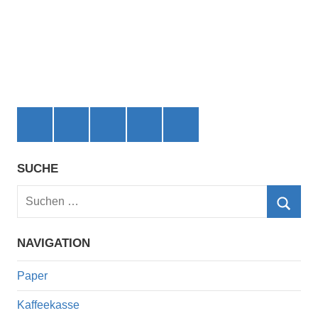
Facebook
X
Instagram
threads
bluesky
(ehemals
Twitter)
SUCHE
Suchen
nach:
Such
NAVIGATION
Paper
Kaffeekasse