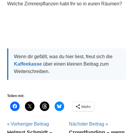
Welche Zimmerpflanzen habt Ihr so in euren Räumen?
Wenn dir gefällt, was du hier liest, freut sich die
Kaffeekasse
über einen kleinen Beitrag zum
Weiterschreiben.
Teilen mit:
Mehr
Beitragsnavigation
Vorheriger Beitrag
Nächster Beitrag
Helmut Schmidt –
Crowdfunding – wenn
Bonsai