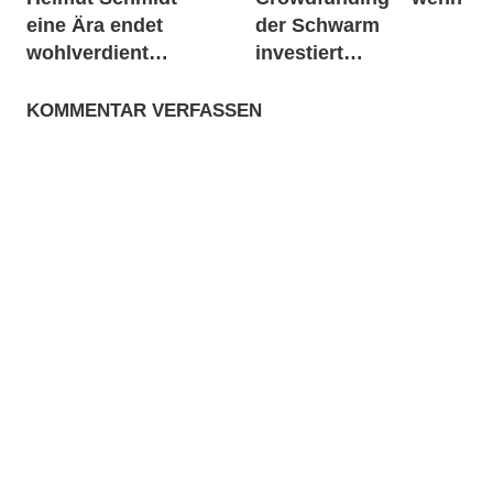
eine Ära endet
der Schwarm
Klima
wohlverdient…
investiert…
Luft
Pflanzen
KOMMENTAR VERFASSEN
Wohnen
Zimmer