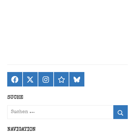
Facebook
X
Instagram
threads
bluesky
(ehemals
Twitter)
SUCHE
Suchen
nach:
Suche
NAVIGATION