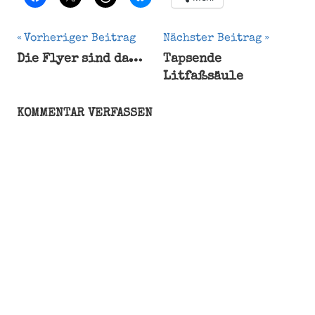
Beitragsnavigation
Vorheriger Beitrag
Nächster Beitrag
Die Flyer sind da…
Tapsende
App
Litfaßsäule
Ausblick
Ferien
KOMMENTAR VERFASSEN
QR
Studium