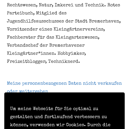
Rechtswesen, Natur, Imkerei und Technik. Rotes
Parteibuch, Mitglied des
Jugendhilfeausschusses der Stadt Bremerhaven,
Vorsitzender eines Kleingärtnervereins,
Fachberater für das Kleingartenwesen,
Verbandschef der Bremerhavener
Kleingärtner*innen. Hobbyimker,
Freizeitblogger, Techniknerd.
Meine personenbezogenen Daten nicht verkaufen
oder weitergeben
Um meine Webseite für Sie optimal zu
Kontakt
gestalten und fortlaufend verbessern zu
können, verwenden wir Cookies. Durch die
Impressum