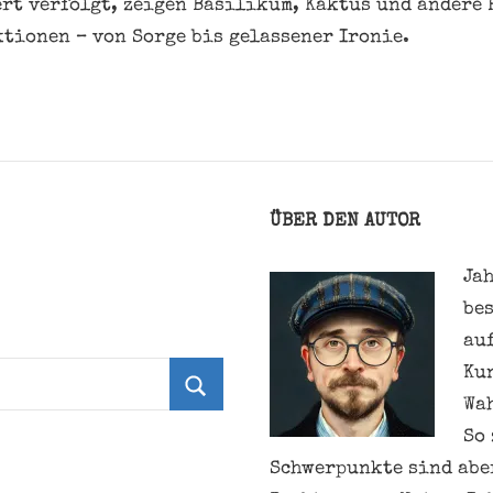
rt verfolgt, zeigen Basilikum, Kaktus und andere 
tionen – von Sorge bis gelassener Ironie.
ÜBER DEN AUTOR
Jah
be
au
Ku
Wa
Suchen
So 
Schwerpunkte sind aber