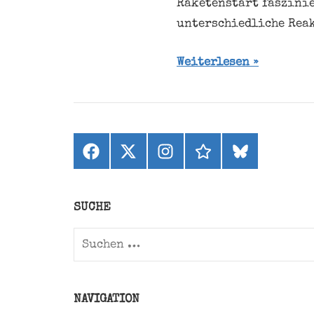
Raketenstart faszinie
unterschiedliche Reak
Weiterlesen
Facebook
X
Instagram
threads
bluesky
(ehemals
Twitter)
SUCHE
Suchen
nach:
NAVIGATION