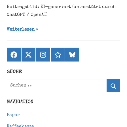
Beitragsbild: KI-generiert (unterstützt durch
ChatGPT / OpenAI)
Weiterlesen
Facebook
X
Instagram
threads
bluesky
(ehemals
Twitter)
SUCHE
Suchen
nach:
Suche
NAVIGATION
Paper
Kaffeekasse