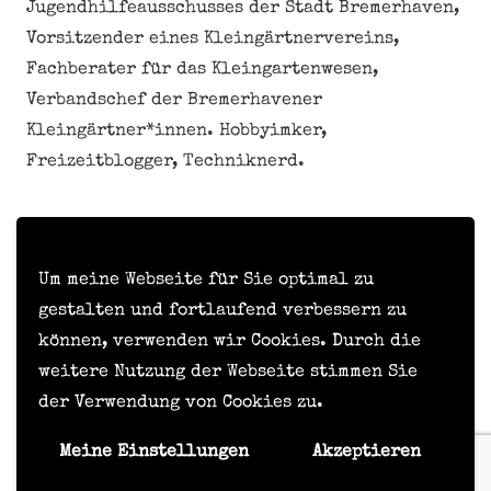
Jugendhilfeausschusses der Stadt Bremerhaven,
Vorsitzender eines Kleingärtnervereins,
Fachberater für das Kleingartenwesen,
Verbandschef der Bremerhavener
Kleingärtner*innen. Hobbyimker,
Freizeitblogger, Techniknerd.
Meine personenbezogenen Daten nicht verkaufen
oder weitergeben
Um meine Webseite für Sie optimal zu
gestalten und fortlaufend verbessern zu
können, verwenden wir Cookies. Durch die
Kontakt
weitere Nutzung der Webseite stimmen Sie
der Verwendung von Cookies zu.
Impressum
Datenschutzerklärung
Meine Einstellungen
Akzeptieren