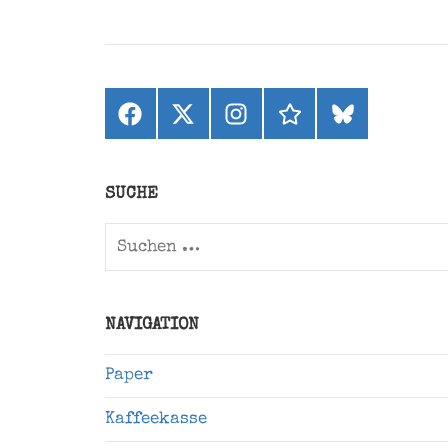
Facebook
X
Instagram
threads
bluesky
(ehemals
Twitter)
SUCHE
Suchen
nach:
NAVIGATION
Paper
Kaffeekasse