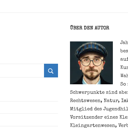
ÜBER DEN AUTOR
Jah
be
au
Ku
Wa
Suchen
So 
Schwerpunkte sind aber
Rechtswesen, Natur, Im
Mitglied des Jugendhil
Vorsitzender eines Kl
Kleingartenwesen, Ver