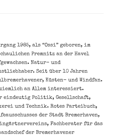
rgang 1985, als “Ossi” geboren, im
schaulichen Premnitz an der Havel
fgewachsen. Natur- und
nstliebhaber. Seit über 10 Jahren
hlbremerhavener, Küsten- und Windfan.
ziemlich an Allem interessiert.
 eindeutig Politik, Gesellschaft,
kerei und Technik. Rotes Parteibuch,
feausschusses der Stadt Bremerhaven,
eingärtnervereins, Fachberater für das
bandschef der Bremerhavener