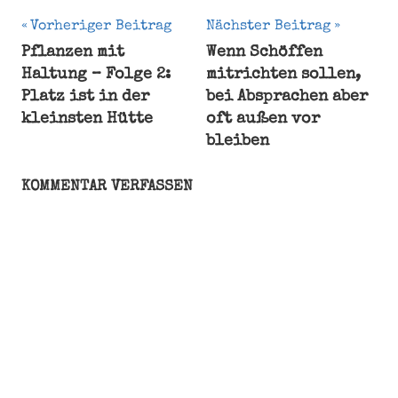
Beitragsnavigation
Vorheriger Beitrag
Nächster Beitrag
Pflanzen mit
Wenn Schöffen
Basilikum
Haltung – Folge 2:
mitrichten sollen,
vs Kaktus
Platz ist in der
bei Absprachen aber
botanischer
kleinsten Hütte
oft außen vor
Humor
bleiben
Küchenkräuter
pflegen
KOMMENTAR VERFASSEN
Pflanzen
mit
Haltung
pflegeleichte
Pflanzen