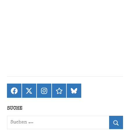
Facebook
X
Instagram
threads
bluesky
(ehemals
Twitter)
SUCHE
Suchen
nach: