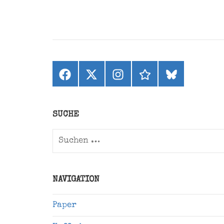
Facebook
X
Instagram
threads
bluesky
(ehemals
Twitter)
SUCHE
Suchen
nach:
NAVIGATION
Paper