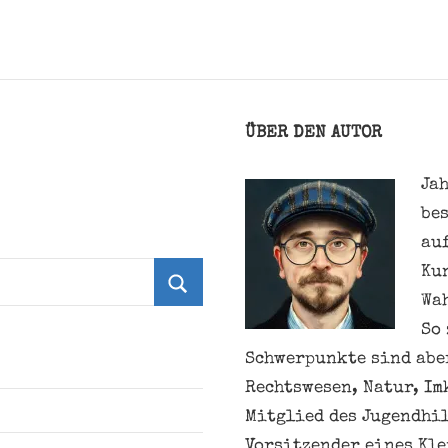
ÜBER DEN AUTOR
Jah
be
au
Ku
Wa
Suchen
So 
Schwerpunkte sind aber
Rechtswesen, Natur, Im
Mitglied des Jugendhil
Vorsitzender eines Kl