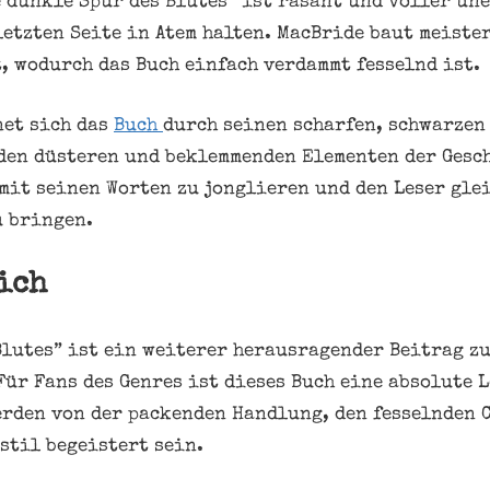
 dunkle Spur des Blutes” ist rasant und voller un
 letzten Seite in Atem halten. MacBride baut meiste
t, wodurch das Buch einfach verdammt fesselnd ist.
net sich das
Buch
durch seinen scharfen, schwarzen
den düsteren und beklemmenden Elementen der Gesch
 mit seinen Worten zu jonglieren und den Leser gle
u bringen.
ich
Blutes” ist ein weiterer herausragender Beitrag z
Für Fans des Genres ist dieses Buch eine absolute 
rden von der packenden Handlung, den fesselnden 
til begeistert sein.