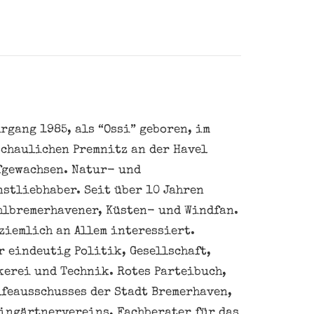
rgang 1985, als “Ossi” geboren, im
schaulichen Premnitz an der Havel
fgewachsen. Natur- und
nstliebhaber. Seit über 10 Jahren
hlbremerhavener, Küsten- und Windfan.
ziemlich an Allem interessiert.
 eindeutig Politik, Gesellschaft,
kerei und Technik. Rotes Parteibuch,
feausschusses der Stadt Bremerhaven,
eingärtnervereins, Fachberater für das